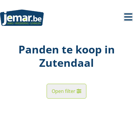
Ga naar hoofdinhoud
Panden te koop in
Zutendaal
Open filter
Straat
NIEUW
Kaartweergave