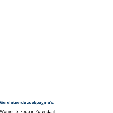
Als eerste op de hoogte zijn van
het nieuwste aanbod?
Schrijf je in
Gerelateerde zoekpagina's
:
Woning te koop in Zutendaal