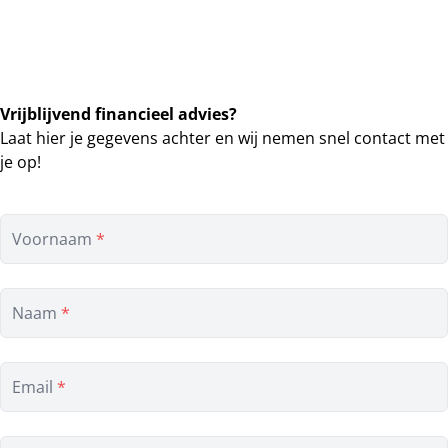
nemen snel contact op. Het gesprek is gratis en volledig
vrijblijvend.
Vrijblijvend financieel advies?
Laat hier je gegevens achter en wij nemen snel contact met
je op!
Voornaam
*
Naam
*
Email
*