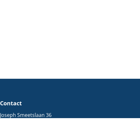
Contact
Joseph Smeetslaan 36
3630 Maasmechelen
Immo