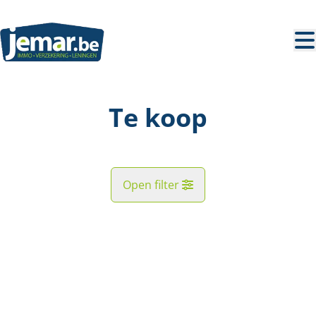
Ga naar hoofdinhoud
Te koop
Open filter
Straat
NIEUW
Kaartweergave
Gemeente