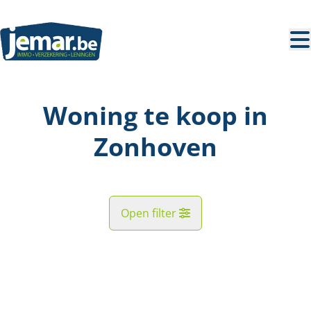
Ga naar hoofdinhoud
Woning te koop in
Zonhoven
Open filter
Straat
NIEUW
Kaartweergave