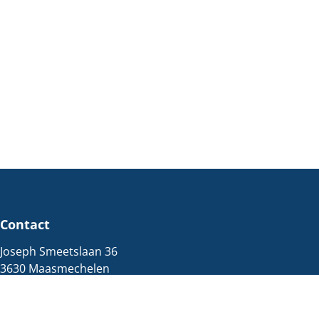
Contact
Joseph Smeetslaan 36
3630 Maasmechelen
Immo
089/77.23.20