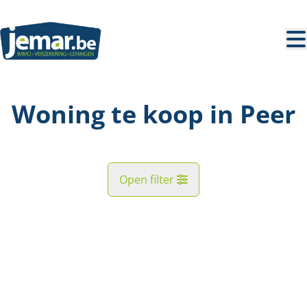
Ga naar hoofdinhoud
Woning te koop in Peer
Open filter
Straat
NIEUW
Kaartweergave
Gemeente
Peer (3990)