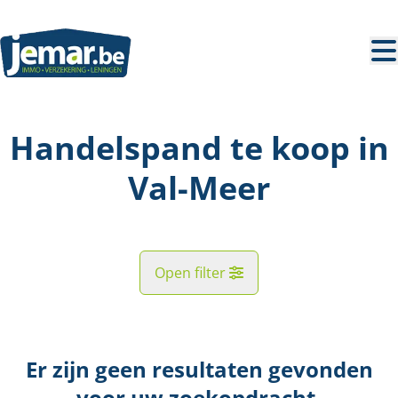
Ga naar hoofdinhoud
Handelspand te koop in
Val-Meer
Open filter
Straat
Er zijn geen resultaten gevonden
Kaartweergave
voor uw zoekopdracht.