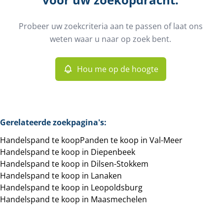
Gemeente
Riemst (3770)
Remove
Probeer uw zoekcriteria aan te passen of laat ons
Hou me op de hoogte
weten waar u naar op zoek bent.
Sorteer op
Type
Handelspand
Hou me op de hoogte
Remove
Meer criteria
Gerelateerde zoekpagina's
:
Handelspand te koop
Panden te koop in Val-Meer
Min. budget
Handelspand te koop in Diepenbeek
Handelspand te koop in Dilsen-Stokkem
Handelspand te koop in Lanaken
Handelspand te koop in Leopoldsburg
Max. budget
Handelspand te koop in Maasmechelen