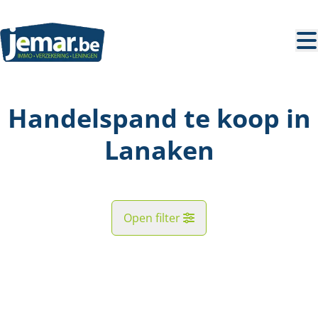
Ga naar hoofdinhoud
Handelspand te koop in
Lanaken
Open filter
Straat
NIEUW
Kaartweergave