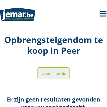
Ga naar hoofdinhoud
Opbrengsteigendom te
koop in Peer
Open filter
Straat
Er zijn geen resultaten gevonden
Kaartweergave
voor uw zoekopdracht.