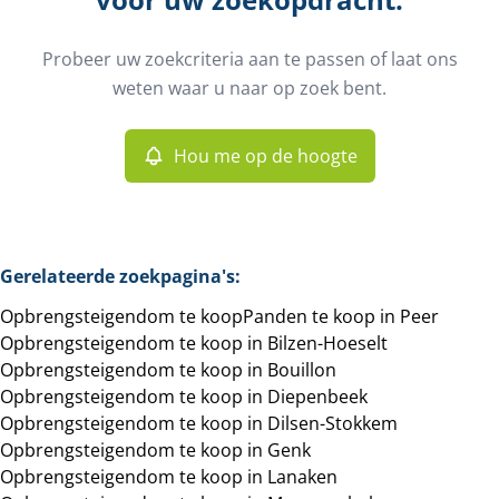
Gemeente
Peer (3990)
Remove
Probeer uw zoekcriteria aan te passen of laat ons
Hou me op de hoogte
weten waar u naar op zoek bent.
Sorteer op
Type
Opbrengsteigendom
Hou me op de hoogte
Remove
Meer criteria
Gerelateerde zoekpagina's
:
Opbrengsteigendom te koop
Panden te koop in Peer
Min. budget
Opbrengsteigendom te koop in Bilzen-Hoeselt
Opbrengsteigendom te koop in Bouillon
Opbrengsteigendom te koop in Diepenbeek
Opbrengsteigendom te koop in Dilsen-Stokkem
Max. budget
Opbrengsteigendom te koop in Genk
Opbrengsteigendom te koop in Lanaken