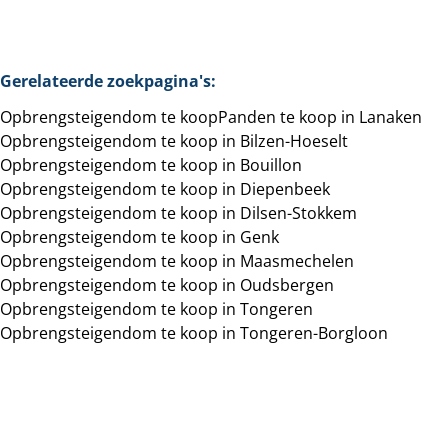
Zoeken
Gerelateerde zoekpagina's
:
Opbrengsteigendom te koop
Panden te koop in Lanaken
Opbrengsteigendom te koop in Bilzen-Hoeselt
Opbrengsteigendom te koop in Bouillon
Opbrengsteigendom te koop in Diepenbeek
Opbrengsteigendom te koop in Dilsen-Stokkem
Opbrengsteigendom te koop in Genk
Opbrengsteigendom te koop in Maasmechelen
Opbrengsteigendom te koop in Oudsbergen
Opbrengsteigendom te koop in Tongeren
Opbrengsteigendom te koop in Tongeren-Borgloon