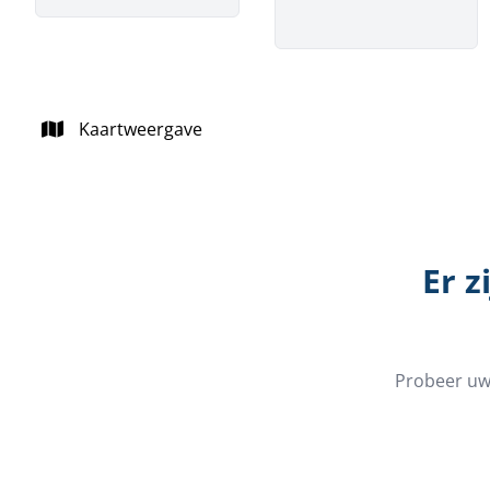
Kaartweergave
Er z
Probeer uw 