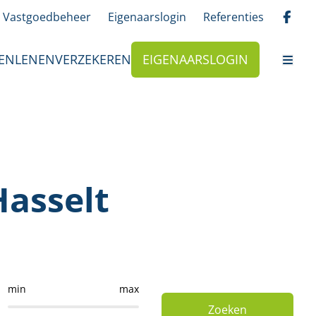
Vastgoedbeheer
Eigenaarslogin
Referenties
EN
LENEN
VERZEKEREN
EIGENAARSLOGIN
Hasselt
min
max
Zoeken