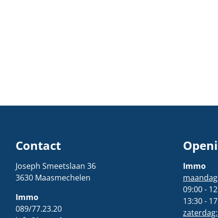
Contact
Openi
Joseph Smeetslaan 36
Immo
3630 Maasmechelen
maandag t
09:00 - 12
Immo
13:30 - 17
089/77.23.20
zaterdag: