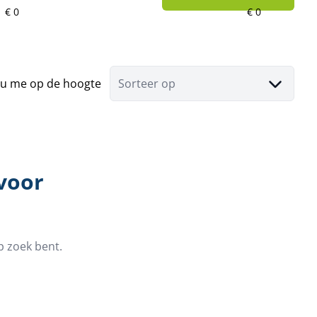
u me op de hoogte
Sorteer op
 voor
p zoek bent.