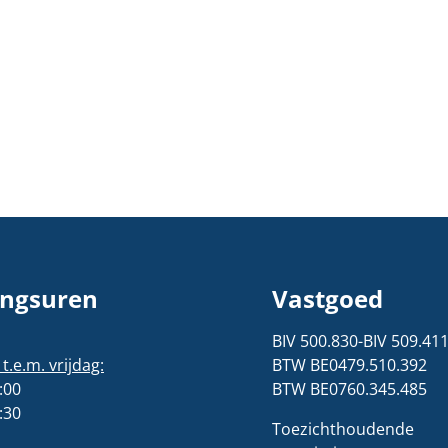
ngsuren
Vastgoed
BIV 500.830-BIV 509.41
.e.m. vrijdag:
BTW BE0479.510.392
:00
BTW BE0760.345.485
:30
Toezichthoudende