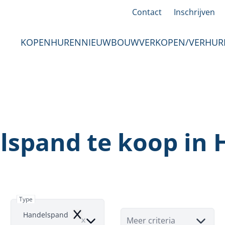
Contact
Inschrijven
KOPEN
HUREN
NIEUWBOUW
VERKOPEN/VERHUR
spand te koop in 
Type
Handelspand
Remove
Meer criteria