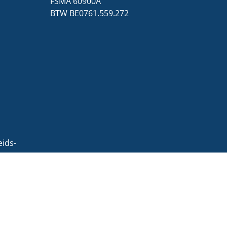
1
FSMA 60900A
BTW BE0761.559.272
ids-
160