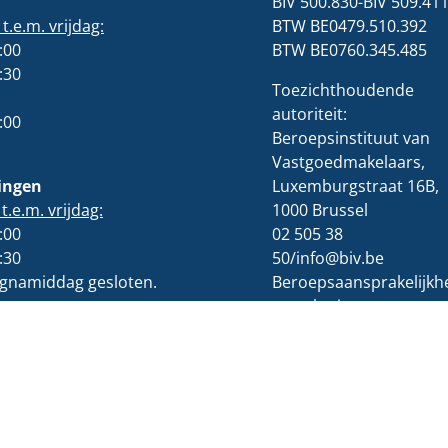
BIV 500.830-BIV 509.41
.e.m. vrijdag:
BTW BE0479.510.392
:00
BTW BE0760.345.485
:30
Toezichthoudende
autoriteit:
:00
Beroepsinstituut van
Vastgoedmakelaars,
ingen
Luxemburgstraat 16B,
.e.m. vrijdag:
1000 Brussel
:00
02 505 38
:30
50/info@biv.be
namiddag gesloten.
Beroepsaansprakelijkhe
verzekering en
borgstelling via BIV
Polisnummer:730.390.
Onderworpen aan de
deontologische code
van het BIV