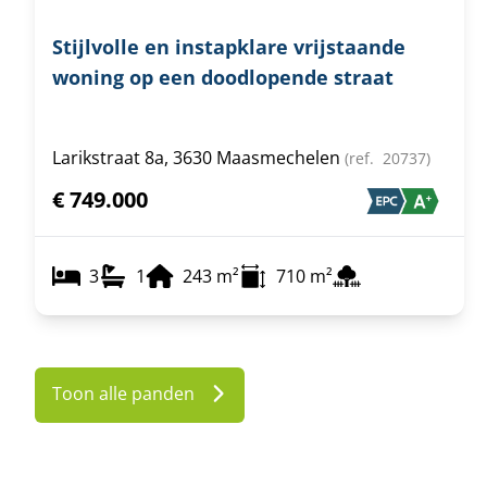
Stijlvolle en instapklare vrijstaande
woning op een doodlopende straat
Larikstraat 8a, 3630 Maasmechelen
(ref.
20737
)
€ 749.000
3
1
243
m²
710
m²
Toon alle panden