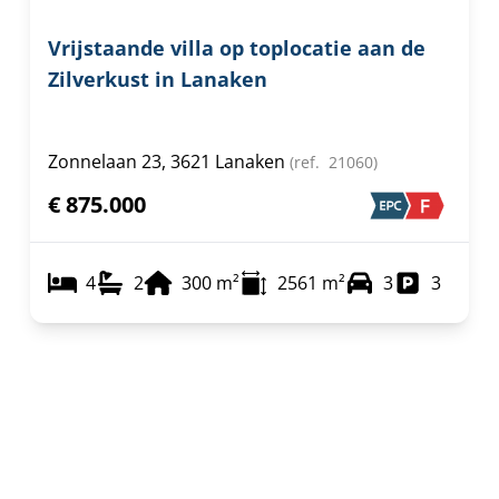
Vrijstaande villa op toplocatie aan de
Zilverkust in Lanaken
Zonnelaan 23, 3621 Lanaken
(ref.
21060
)
€ 875.000
4
2
300
m²
2561
m²
3
3