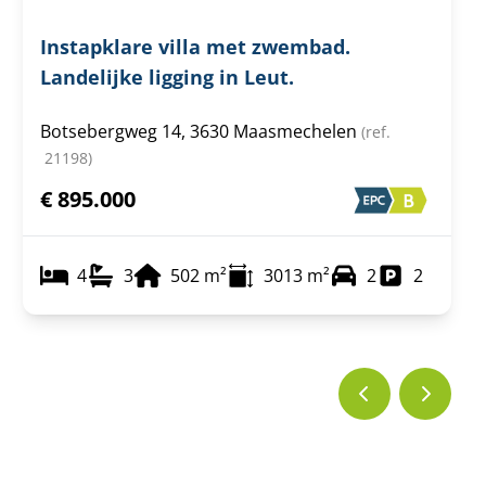
Instapklare villa met zwembad.
Landelijke ligging in Leut.
Botsebergweg 14, 3630 Maasmechelen
(ref.
21198
)
€ 895.000
4
3
502
m²
3013
m²
2
2