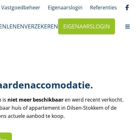
Vastgoedbeheer
Eigenaarslogin
Referenties
EN
LENEN
VERZEKEREN
EIGENAARSLOGIN
aardenaccomodatie.
m is
niet meer beschikbaar
en werd recent verkocht.
kbaar huis of appartement in Dilsen-Stokkem of de
ns actuele aanbod te koop.