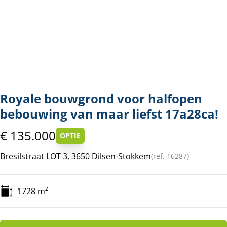
Royale bouwgrond voor halfopen
bebouwing van maar liefst 17a28ca!
€ 135.000
OPTIE
Bresilstraat LOT 3, 3650 Dilsen-Stokkem
(ref.
16287
)
1728
m²