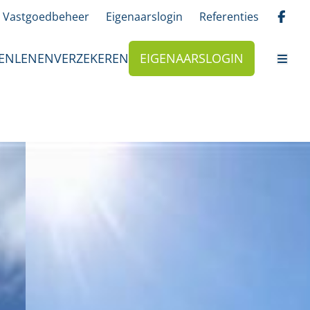
Vastgoedbeheer
Eigenaarslogin
Referenties
EN
LENEN
VERZEKEREN
EIGENAARSLOGIN