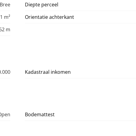
 Bree
Diepte perceel
1 m²
Orientatie achterkant
,62 m
0.000
Kadastraal inkomen
Open
Bodemattest