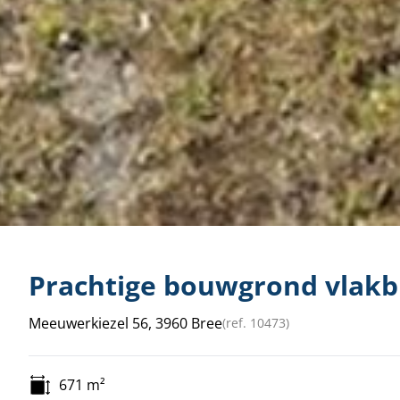
Prachtige bouwgrond vlakb
Meeuwerkiezel 56, 3960 Bree
(ref.
10473
)
671
m²