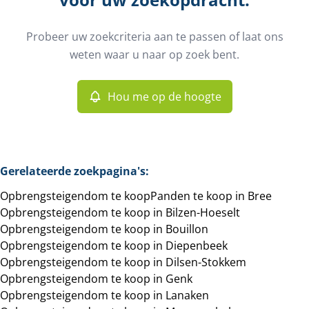
Gemeente
Bree (3960)
Remove
Probeer uw zoekcriteria aan te passen of laat ons
Hou me op de hoogte
weten waar u naar op zoek bent.
Sorteer op
Type
Opbrengsteigendom
Hou me op de hoogte
Remove
Meer criteria
Gerelateerde zoekpagina's
:
Opbrengsteigendom te koop
Panden te koop in Bree
Min. budget
Opbrengsteigendom te koop in Bilzen-Hoeselt
Opbrengsteigendom te koop in Bouillon
Opbrengsteigendom te koop in Diepenbeek
Opbrengsteigendom te koop in Dilsen-Stokkem
Max. budget
Opbrengsteigendom te koop in Genk
Opbrengsteigendom te koop in Lanaken