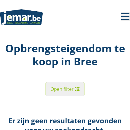
Ga naar hoofdinhoud
Opbrengsteigendom te
koop in Bree
Open filter
Straat
Er zijn geen resultaten gevonden
Kaartweergave
voor uw zoekopdracht.