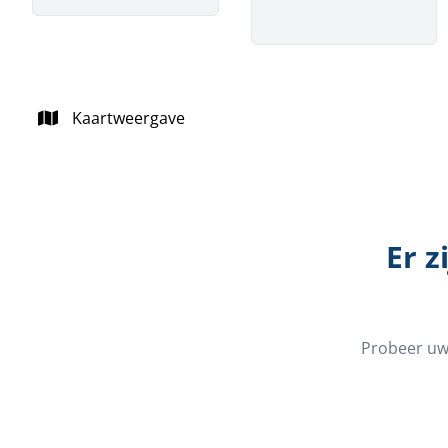
Kaartweergave
Er z
Probeer uw 