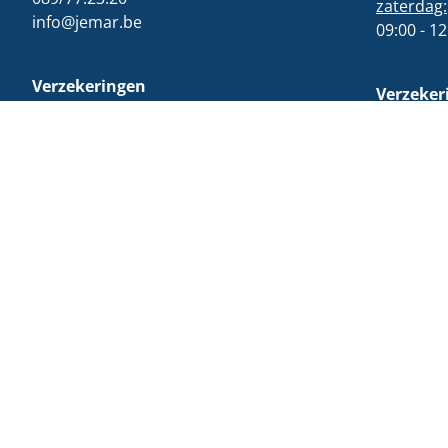
zaterdag:
info@jemar.be
09:00 - 12
Verzekeringen
Verzeker
089/36.00.60
Maandag t
verzekeringen@jemar.be
09:00 - 12
13:30 - 17
Woensdag
Facebook
Instagram
Tiktok
Omnicasa Softwa