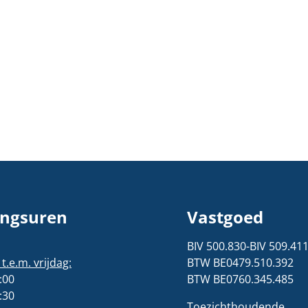
ngsuren
Vastgoed
BIV 500.830-BIV 509.41
.e.m. vrijdag:
BTW BE0479.510.392
:00
BTW BE0760.345.485
:30
Toezichthoudende