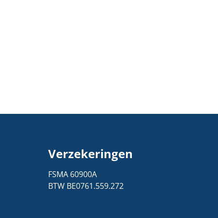
Verzekeringen
1
FSMA 60900A
BTW BE0761.559.272