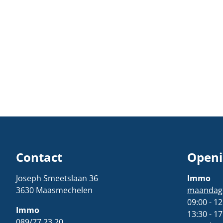
Contact
Openi
Joseph Smeetslaan 36
Immo
3630 Maasmechelen
maandag t
09:00 - 12
Immo
13:30 - 17
089/77.23.20