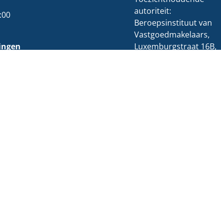
autoriteit:
:00
Beroepsinstituut van
Vastgoedmakelaars,
ingen
Luxemburgstraat 16B,
.e.m. vrijdag:
1000 Brussel
:00
02 505 38
:30
50/info@biv.be
namiddag gesloten.
Beroepsaansprakelijkhe
verzekering en
borgstelling via BIV
Polisnummer:730.390.
Onderworpen aan de
deontologische code
van het BIV
re Solutions
-
Disclaimer
-
Privacy statement
-
Cookie policy