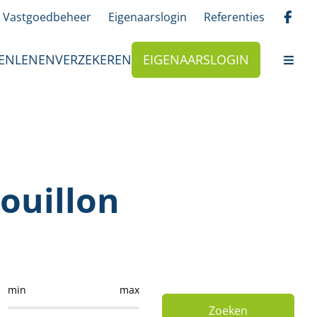
Vastgoedbeheer
Eigenaarslogin
Referenties
EN
LENEN
VERZEKEREN
EIGENAARSLOGIN
ouillon
min
max
Zoeken