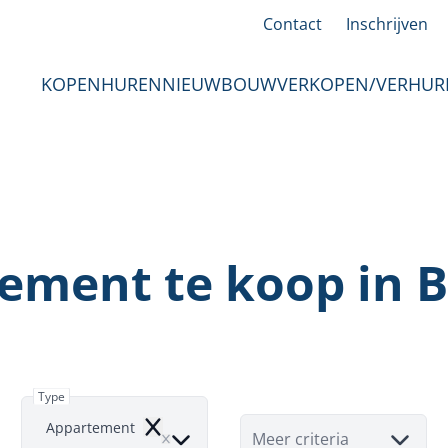
Contact
Inschrijven
KOPEN
HUREN
NIEUWBOUW
VERKOPEN/VERHUR
ement te koop in B
Type
Appartement
Remove
Meer criteria