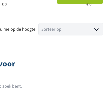
u me op de hoogte
Sorteer op
 voor
p zoek bent.