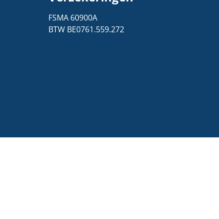
1
FSMA 60900A
BTW BE0761.559.272
ids-
160