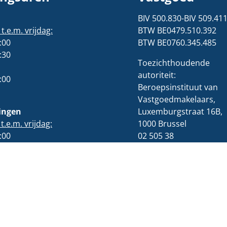
BIV 500.830-BIV 509.41
.e.m. vrijdag:
BTW BE0479.510.392
:00
BTW BE0760.345.485
:30
Toezichthoudende
autoriteit:
:00
Beroepsinstituut van
Vastgoedmakelaars,
ingen
Luxemburgstraat 16B,
.e.m. vrijdag:
1000 Brussel
:00
02 505 38
:30
50/info@biv.be
namiddag gesloten.
Beroepsaansprakelijkhe
verzekering en
borgstelling via BIV
Polisnummer:730.390.
Onderworpen aan de
deontologische code