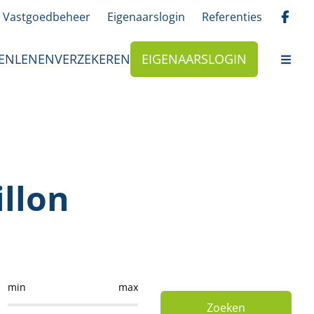
Vastgoedbeheer
Eigenaarslogin
Referenties
EN
LENEN
VERZEKEREN
EIGENAARSLOGIN
llon
min
max
Zoeken