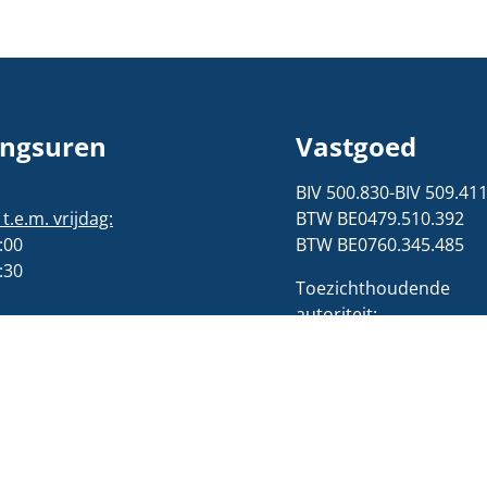
ngsuren
Vastgoed
BIV 500.830-BIV 509.41
.e.m. vrijdag:
BTW BE0479.510.392
:00
BTW BE0760.345.485
:30
Toezichthoudende
autoriteit:
:00
Beroepsinstituut van
Vastgoedmakelaars,
ingen
Luxemburgstraat 16B,
.e.m. vrijdag:
1000 Brussel
:00
02 505 38
:30
50/info@biv.be