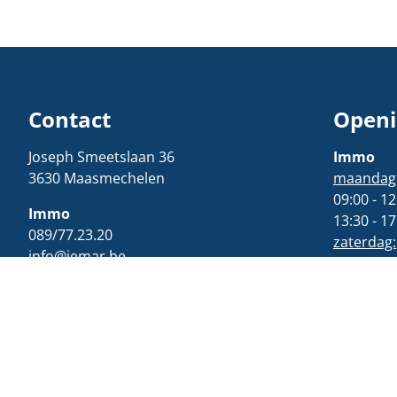
Contact
Openi
Joseph Smeetslaan 36
Immo
3630 Maasmechelen
maandag t
09:00 - 12
Immo
13:30 - 17
089/77.23.20
zaterdag:
info@jemar.be
09:00 - 12
Verzekeringen
Verzeker
089/36.00.60
Maandag t
verzekeringen@jemar.be
09:00 - 12
13:30 - 17