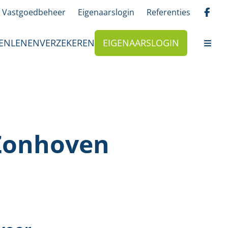
Vastgoedbeheer
Eigenaarslogin
Referenties
EN
LENEN
VERZEKEREN
EIGENAARSLOGIN
 Zonhoven