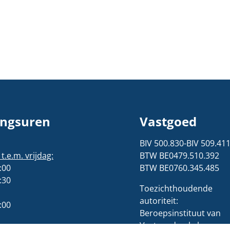
ngsuren
Vastgoed
BIV 500.830-BIV 509.41
.e.m. vrijdag:
BTW BE0479.510.392
:00
BTW BE0760.345.485
:30
Toezichthoudende
autoriteit:
:00
Beroepsinstituut van
Vastgoedmakelaars,