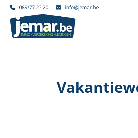
Ga naar hoofdinhoud
089/77.23.20
info@jemar.be
Vakantiewo
VERKOCHT
VERKOC