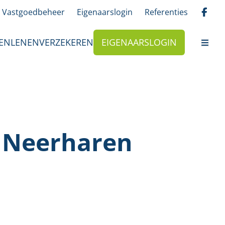
Vastgoedbeheer
Eigenaarslogin
Referenties
EN
LENEN
VERZEKEREN
EIGENAARSLOGIN
n Neerharen