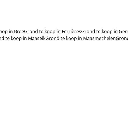
oop in Bree
Grond te koop in Ferrières
Grond te koop in Gen
d te koop in Maaseik
Grond te koop in Maasmechelen
Grond