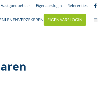
Vastgoedbeheer
Eigenaarslogin
Referenties
EN
LENEN
VERZEKEREN
EIGENAARSLOGIN
haren