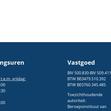
ngsuren
Vastgoed
BIV 500.830-BIV 509.41
.e.m. vrijdag:
BTW BE0479.510.392
:00
BTW BE0760.345.485
:30
Toezichthoudende
autoriteit:
:00
Beroepsinstituut van