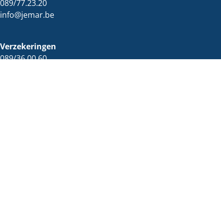
089/77.23.20
info@jemar.be
Verzekeringen
089/36.00.60
verzekeringen@jemar.be
Facebook
Instagram
Tiktok
Openingsuren
Immo
maandag t.e.m. vrijdag:
09:00 - 12:00
13:30 - 17:30