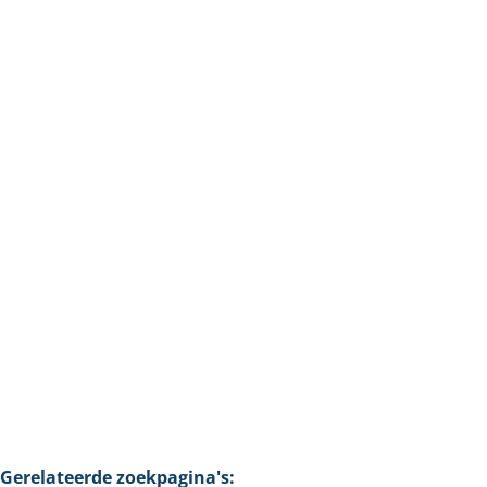
Ruim handelspand met 6 burelen en parking in het
centrum van Bilzen
3740 Bilzen-Hoeselt
(ref.
17444
)
Verkocht
249
m²
Gerelateerde zoekpagina's
: