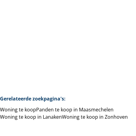
Zutendaal. 6% BTW mogelijk!!!
Weg Naar Zutendaal 37-39, 3630 Maasmechelen
(ref.
126
)
Vanaf € 420.000
3
+
1
+
432
+
m²
Woning
1
Gerelateerde zoekpagina's
:
Woning te koop
Panden te koop in Maasmechelen
Woning te koop in Lanaken
Woning te koop in Zonhoven