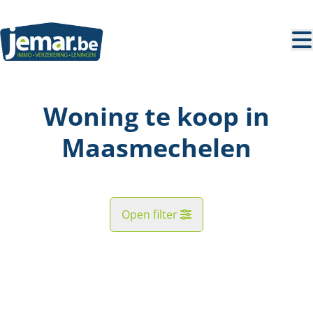
Ga naar hoofdinhoud
Woning te koop in
Maasmechelen
Open filter
Gemeente
NIEUW
Maasmechelen (3630)
Remove
Kaartweergave