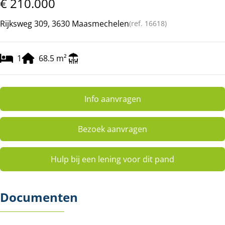
€ 210.000
Rijksweg 309, 3630 Maasmechelen
(ref.
16618
)
1
68.5
m²
Info aanvragen
Bezoek aanvragen
Hulp bij een lening voor dit pand
Documenten