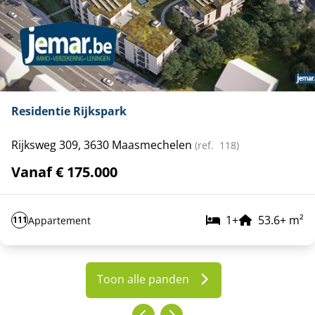
Residentie Rijkspark
Rijksweg 309, 3630 Maasmechelen
(ref.
118
)
Vanaf € 175.000
1
+
53.6
+
m²
Appartement
111
Toon alle panden