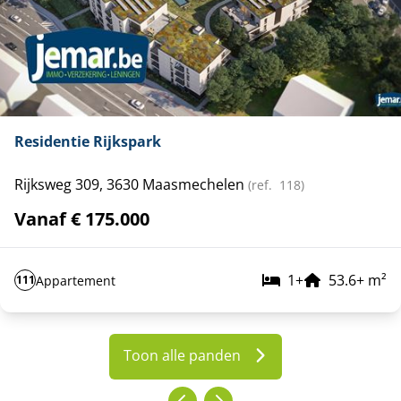
Residentie Rijkspark
Rijksweg 309, 3630 Maasmechelen
(ref.
118
)
Vanaf € 175.000
1
+
53.6
+
m²
Appartement
111
Toon alle panden