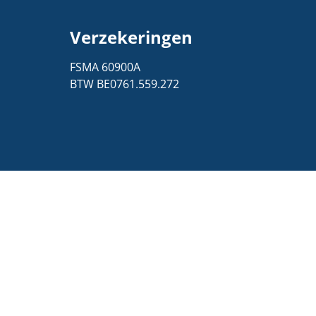
Verzekeringen
1
FSMA 60900A
BTW BE0761.559.272
ids-
160