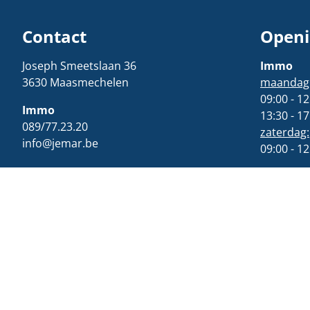
Contact
Openi
Joseph Smeetslaan 36
Immo
3630 Maasmechelen
maandag t
09:00 - 12
Immo
13:30 - 17
089/77.23.20
zaterdag:
info@jemar.be
09:00 - 12
Verzekeringen
Verzeker
089/36.00.60
Maandag t
verzekeringen@jemar.be
09:00 - 12
13:30 - 17
Woensdag
Facebook
Instagram