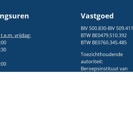
ngsuren
Vastgoed
BIV 500.830-BIV 509.41
.e.m. vrijdag:
BTW BE0479.510.392
:00
BTW BE0760.345.485
:30
Toezichthoudende
autoriteit:
:00
Beroepsinstituut van
Vastgoedmakelaars,
ingen
Luxemburgstraat 16B,
.e.m. vrijdag:
1000 Brussel
:00
02 505 38
:30
50/info@biv.be
namiddag gesloten.
Beroepsaansprakelijkhe
verzekering en
borgstelling via BIV
Polisnummer:730.390.