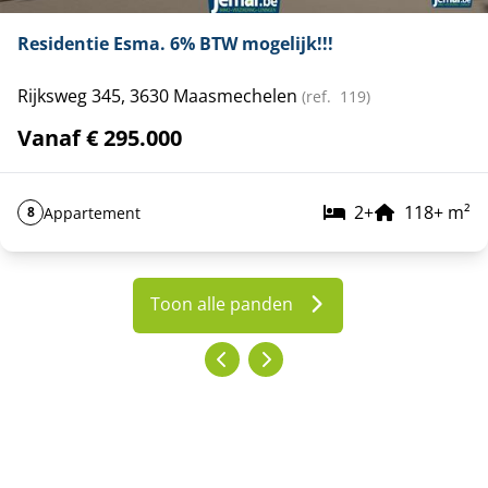
Residentie Esma. 6% BTW mogelijk!!!
Rijksweg 345, 3630 Maasmechelen
(ref.
119
)
Vanaf € 295.000
2
+
118
+
m²
Appartement
8
Toon alle panden