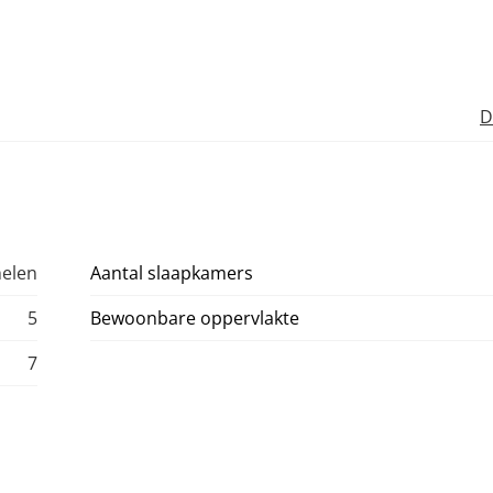
D
helen
Aantal slaapkamers
5
Bewoonbare oppervlakte
7