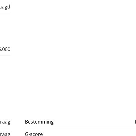
raagd
5.000
vraag
Bestemming
vraag
G-score