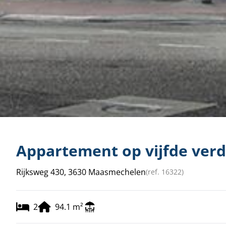
Appartement op vijfde verd
Rijksweg 430, 3630 Maasmechelen
(ref.
16322
)
2
94.1
m²