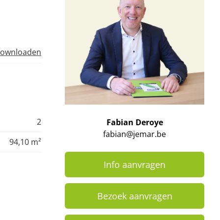
ownloaden
2
Fabian Deroye
fabian@jemar.be
94,10 m²
Info aanvragen
Bezoek aanvragen