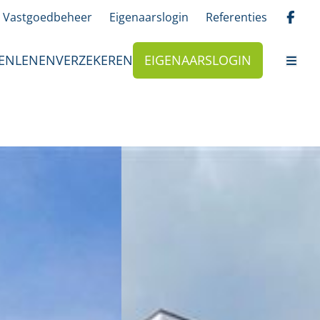
Vastgoedbeheer
Eigenaarslogin
Referenties
EN
LENEN
VERZEKEREN
EIGENAARSLOGIN