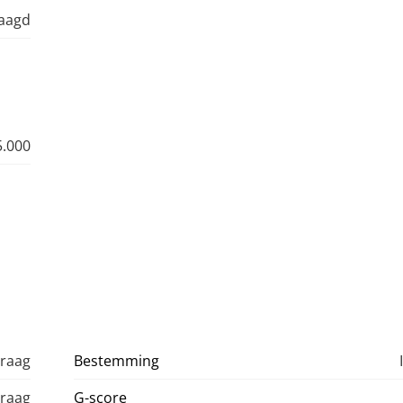
raagd
5.000
vraag
Bestemming
vraag
G-score