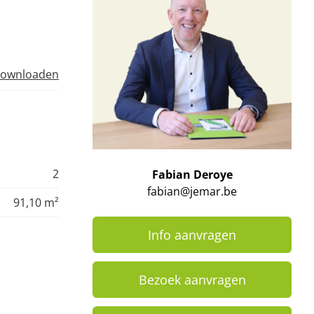
ownloaden
2
Fabian Deroye
fabian@jemar.be
91,10 m²
Info aanvragen
Bezoek aanvragen