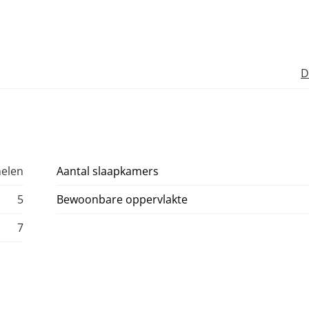
D
helen
Aantal slaapkamers
5
Bewoonbare oppervlakte
7