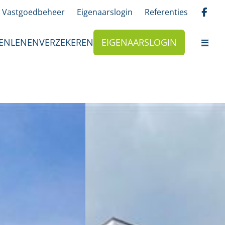
Vastgoedbeheer
Eigenaarslogin
Referenties
EN
LENEN
VERZEKEREN
EIGENAARSLOGIN