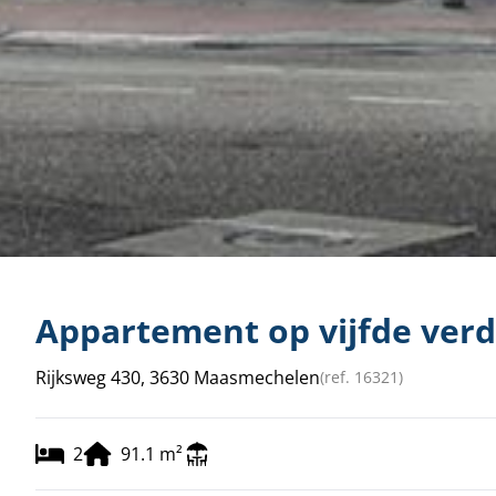
Appartement op vijfde verd
Rijksweg 430, 3630 Maasmechelen
(ref.
16321
)
2
91.1
m²