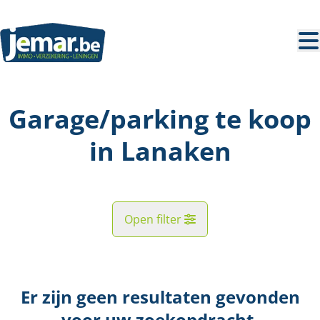
Ga naar hoofdinhoud
Garage/parking te koop
in Lanaken
Open filter
Gemeente
Lanaken (3620)
Er zijn geen resultaten gevonden
Remove
Kaartweergave
voor uw zoekopdracht.