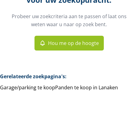
Type
Probeer uw zoekcriteria aan te passen of laat ons
Hou me op de hoogte
weten waar u naar op zoek bent.
Sorteer op
Meer criteria
Hou me op de hoogte
Min. budget
Gerelateerde zoekpagina's
:
Garage/parking te koop
Panden te koop in Lanaken
Max. budget
Zoeken