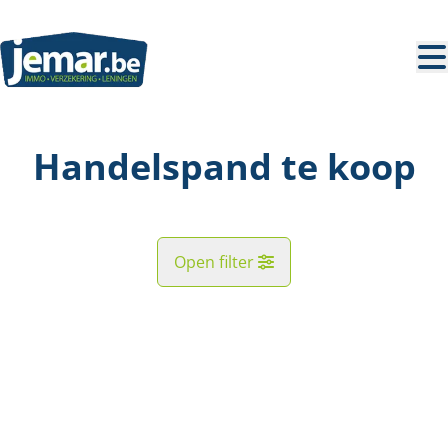
Ga naar hoofdinhoud
Handelspand te koop
Open filter
Gemeente
NIEUW
Kaartweergave
Type
Handelspand