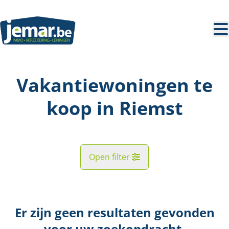
Ga naar hoofdinhoud
Vakantiewoningen te
koop in Riemst
Open filter
Straat
Er zijn geen resultaten gevonden
Kaartweergave
voor uw zoekopdracht.