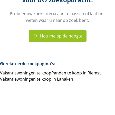
Gemeente
Riemst (3770)
Remove
Probeer uw zoekcriteria aan te passen of laat ons
Hou me op de hoogte
weten waar u naar op zoek bent.
Sorteer op
Type
Vakantiewoningen
Hou me op de hoogte
Remove
Meer criteria
Gerelateerde zoekpagina's
:
Vakantiewoningen te koop
Panden te koop in Riemst
Min. budget
Vakantiewoningen te koop in Lanaken
Max. budget