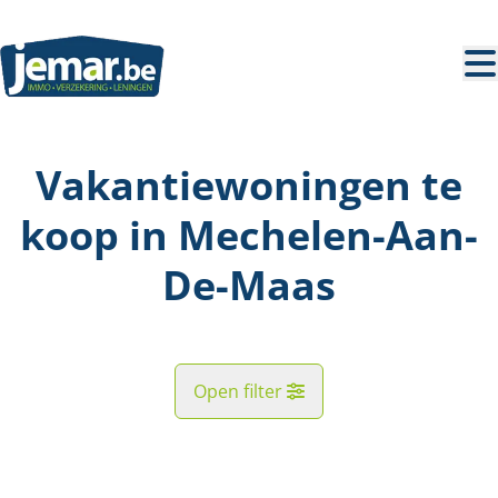
Ga naar hoofdinhoud
Vakantiewoningen te
koop in Mechelen-Aan-
De-Maas
Open filter
Straat