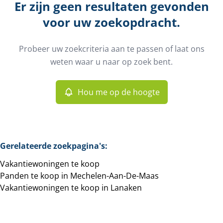
Er zijn geen resultaten gevonden
Kaartweergave
voor uw zoekopdracht.
Gemeente
Mechelen-Aan-De-Maas (3630)
Remove
Probeer uw zoekcriteria aan te passen of laat ons
Hou me op de hoogte
weten waar u naar op zoek bent.
Sorteer op
Type
Vakantiewoningen
Hou me op de hoogte
Remove
Meer criteria
Gerelateerde zoekpagina's
:
Vakantiewoningen te koop
Min. budget
Panden te koop in Mechelen-Aan-De-Maas
Vakantiewoningen te koop in Lanaken
Max. budget