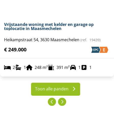
Vrijstaande woning met kelder en garage op
toplocatie in Maasmechelen
Heikampstraat 54, 3630 Maasmechelen
(ref.
19439
)
€ 249.000
2
1
248
m²
391
m²
1
1
Toon alle panden