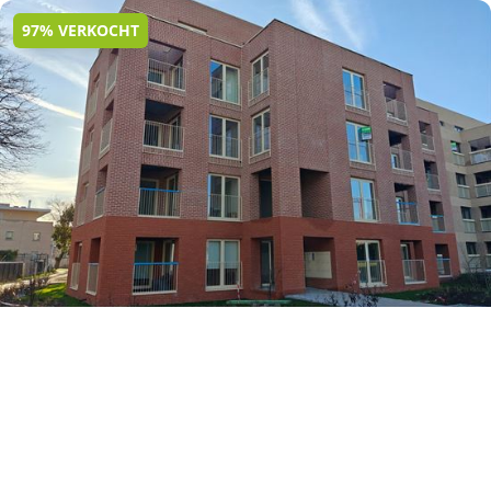
97% VERKOCHT
Residentie Kommelpark. NOG 2 APPARTEMENTEN
BESCHIKBAAR!
Rijksweg 403, 3630 Maasmechelen
(ref.
122
)
Vanaf € 266.000