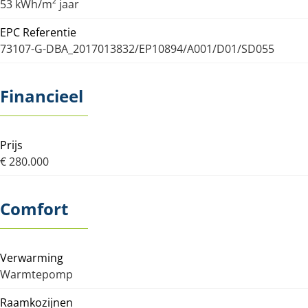
53 kWh/m² jaar
EPC Referentie
73107-G-DBA_2017013832/EP10894/A001/D01/SD055
Financieel
Prijs
€ 280.000
Comfort
Verwarming
Warmtepomp
Raamkozijnen