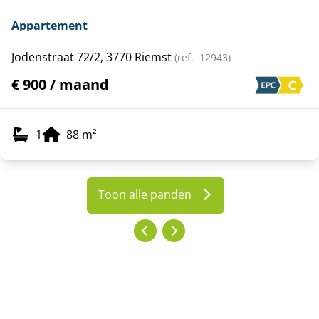
Appartement
Jodenstraat 72/2, 3770 Riemst
(ref.
12943
)
€ 900 / maand
1
88
m²
Toon alle panden