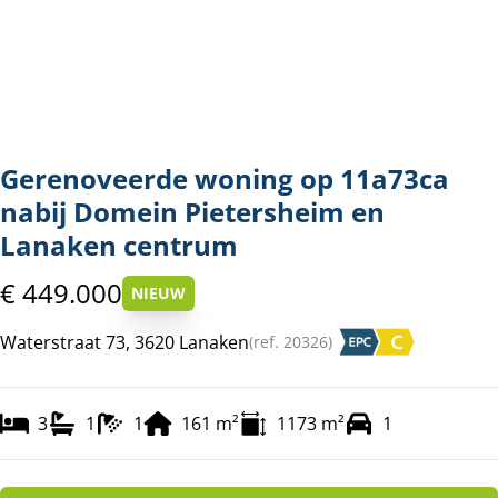
Gerenoveerde woning op 11a73ca
nabij Domein Pietersheim en
Lanaken centrum
€ 449.000
NIEUW
Waterstraat 73, 3620 Lanaken
(ref.
20326
)
3
1
1
161
m²
1173
m²
1