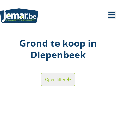
Ga naar hoofdinhoud
Grond te koop in
Diepenbeek
Open filter
Straat
NIEUWE PRIJS
Kaartweergave