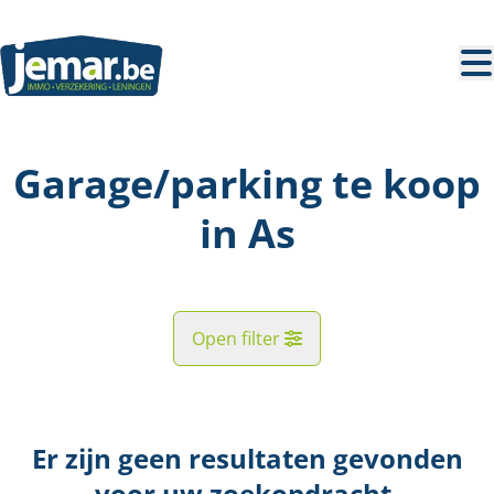
Ga naar hoofdinhoud
Garage/parking te koop
in As
Open filter
Straat
Er zijn geen resultaten gevonden
Kaartweergave
voor uw zoekopdracht.