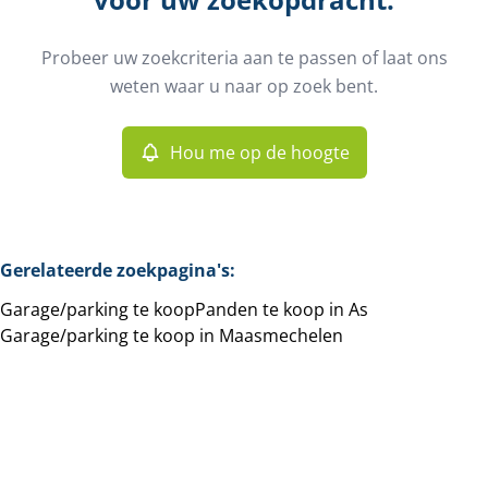
Gemeente
As (3665)
Remove
Probeer uw zoekcriteria aan te passen of laat ons
Hou me op de hoogte
weten waar u naar op zoek bent.
Sorteer op
Type
Garage/parking
Hou me op de hoogte
Remove
Meer criteria
Gerelateerde zoekpagina's
:
Garage/parking te koop
Panden te koop in As
Min. budget
Garage/parking te koop in Maasmechelen
Max. budget