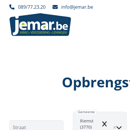
Ga naar hoofdinhoud
089/77.23.20
info@jemar.be
Opbrengs
Gemeente
Riemst
Remove
Straat
(3770)