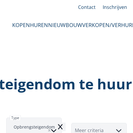
Contact
Inschrijven
KOPEN
HUREN
NIEUWBOUW
VERKOPEN/VERHUR
teigendom te huur 
Type
Opbrengsteigendom
Remove
Meer criteria