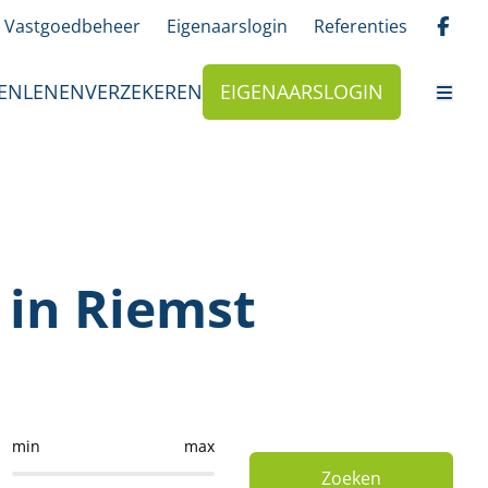
Vastgoedbeheer
Eigenaarslogin
Referenties
EN
LENEN
VERZEKEREN
EIGENAARSLOGIN
in Riemst
min
max
Zoeken