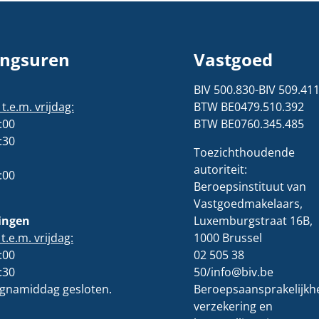
ngsuren
Vastgoed
BIV 500.830-BIV 509.41
.e.m. vrijdag:
BTW BE0479.510.392
:00
BTW BE0760.345.485
:30
Toezichthoudende
autoriteit:
:00
Beroepsinstituut van
Vastgoedmakelaars,
ingen
Luxemburgstraat 16B,
.e.m. vrijdag:
1000 Brussel
:00
02 505 38
:30
50/info@biv.be
namiddag gesloten.
Beroepsaansprakelijkhe
verzekering en