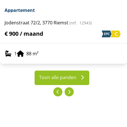
Appartement
Jodenstraat 72/2, 3770 Riemst
(ref.
12943
)
€ 900 / maand
1
88
m²
Toon alle panden