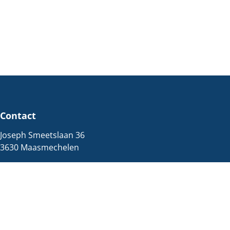
Contact
Joseph Smeetslaan 36
3630 Maasmechelen
Immo
089/77.23.20
info@jemar.be
Verzekeringen