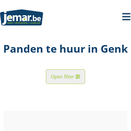
Ga naar hoofdinhoud
Panden te huur in Genk
Open filter
Straat
Kaartweergave
Gemeente
Genk (3600)