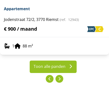
Appartement
Jodenstraat 72/2, 3770 Riemst
(ref.
12943
)
€ 900 / maand
1
88
m²
Toon alle panden