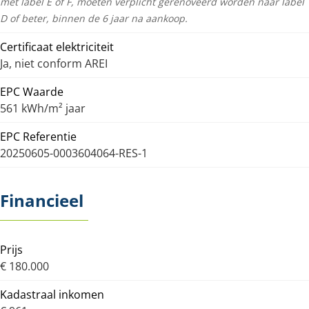
met label E of F, moeten verplicht gerenoveerd worden naar label
D of beter, binnen de 6 jaar na aankoop.
Certificaat elektriciteit
Ja, niet conform AREI
EPC Waarde
561 kWh/m² jaar
EPC Referentie
20250605-0003604064-RES-1
Financieel
Prijs
€ 180.000
Kadastraal inkomen