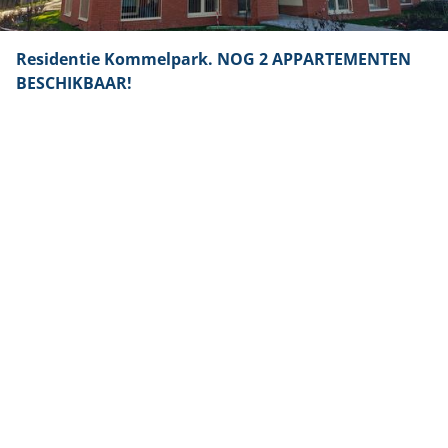
Residentie Kommelpark. NOG 2 APPARTEMENTEN
BESCHIKBAAR!
Rijksweg 403, 3630 Maasmechelen
(ref.
122
)
Vanaf € 266.000
1
+
1
+
86.12
+
m²
Appartement
36
Toon alle panden